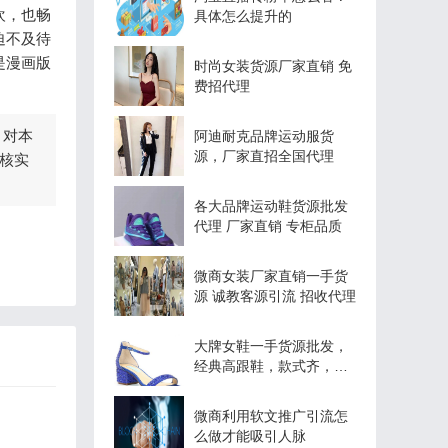
欢，也畅
具体怎么提升的
迫不及待
是漫画版
时尚女装货源厂家直销 免
费招代理
，对本
阿迪耐克品牌运动服货
源，厂家直招全国代理
核实
各大品牌运动鞋货源批发
代理 厂家直销 专柜品质
微商女装厂家直销一手货
源 诚教客源引流 招收代理
大牌女鞋一手货源批发，
经典高跟鞋，款式齐，价
格优惠
微商利用软文推广引流怎
么做才能吸引人脉