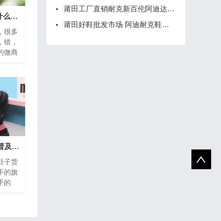
莆田工厂直销耐克新百伦阿迪达斯运动鞋服/微商货源/免费招收代理
透露下2021年微商做什么产品最赚钱好卖
莆田好鞋批发市场 阿迪耐克鞋子一手货源
，很多
，错，
的微商
道做微
产品
必读帖-给大家详细得普及一下莆田一手鞋子货源
鞋子货
手的旗
手的
了，自
人土生