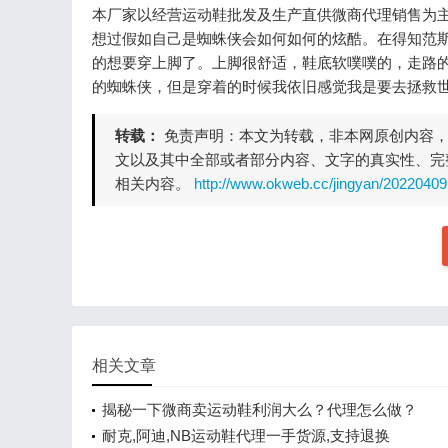
本厂家以经营运动鞋批发及生产直供微商代理销售为
想过假如自己是蜘蛛侠会如何如何的炫酷。在得知范
的想要穿上脚了。上脚很舒适，鞋底软噗噗的，走路
的蜘蛛侠，但是穿着的时候我依旧感觉我是要去拯救
转载：
免责声明：本文为转载，非本网原创内容
文以及其中全部或者部分内容、文字的真实性、完
相关内容。
http://www.okweb.cc/jingyan/20220409
相关文章
揭秘一下微商卖运动鞋利润大么？代理怎么做？
耐克,阿迪,NB运动鞋代理一手货源,支持退换