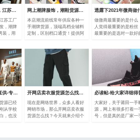
潮牌男装进货渠道，江苏工厂男女服装一件代发
网上潮牌服饰，潮鞋货源找厂家直销一件代发
江苏工厂
本店潮流前线常年供应各种一
做微商最重要的是什么
发，潮牌
手潮牌货源，顶端高档全辅料
人觉得最重要的是粉丝
男装，用
定制，区别档口通货！提供阿
最重要的是选对一款好
版型搭配
迪Adidasi、耐克Nike、彪马
产品，很多的人都不知
韵味。潮牌品
Puma、Supreme、
商卖什么最赚钱，因为
一...
微商男装货源厂家直供-专业团队带你创业
开网店卖衣服货源怎么找？介绍个潮牌服装批发网上进货渠道
货源已经
现在是网络世界，众多人看好
大家好，关于莆田一手
刚从学校
网销市场，那么开网店卖衣服
源，网上有很多打着一
白，也没
货源怎么找？今天就来介绍个
号，但是真的是厂家一
的就是电
潮牌服装批发网上进货渠道，
吗？这个我就不一一说
直接想
我们在服装行业从事8年之久...
己看价格就知道的，本
土...