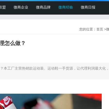
联盟
微商企业
微商品牌
微商经验
微商日报
您的位置：
首页
>
理怎么做？
？本工厂主营热销款运动装、运动鞋一手货源，让代理利润最大化