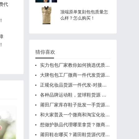
费代
顶端原单复刻包包质量怎
么样？怎么购买！
！
障
！
猜你喜欢
实力包包厂家教你如何挑选优质的奢侈品包包小技巧
大牌包包工厂微商一件代发货源，诚邀全国代理加盟
正规化妆品货源一件代发-对接实体店批发-网销免费代发
各种品牌运动鞋，篮球鞋货源 工厂直发每天更新爆款
莆田厂家库存鞋子批发一手货源，大量现货支持一件代发
和大家普及一个微商和淘宝化妆品的进货渠道
想做护肤品代理哪里拿货？微商总代一般几折拿货
莆田鞋在哪买？莆田鞋货源代理 一双代发 招学生代理