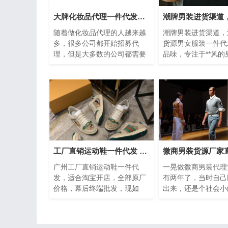
大牌化妆品代理一件代发的好处，你知道吗？
随着做化妆品代理的人越来越
潮牌男装进货渠道，
多，很多公司都开始招募代
货源男女服装一件代
理，但是大多数的公司都需要
品味，专注于**风的
代理一次性购入大量的货，只
低调的男装、唐装等
有少量的公司不需要，这一类
**风元素，打造**
公...
味
工厂直销运动鞋一件代发 幕后终端批发
广州工厂直销运动鞋一件代
一晃做微商男装代理
发，适合淘宝开店，全部原厂
有两年了，当时自己
价格，幕后终端批发，现如
出来，还是个社会小
今，本司是销售运动鞋为主，
有接触，因为自己学
如今说起舒适透气的运动鞋，
商，所以出来后也就
打破...
着...