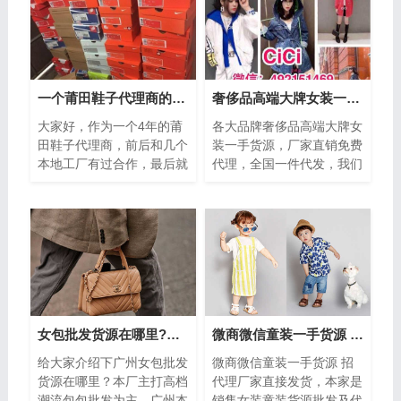
一个莆田鞋子代理商的自述，如何选择靠谱的厂家货源
奢侈品高端大牌女装一手货源 厂家直销免费代理
大家好，作为一个4年的莆
各大品牌奢侈品高端大牌女
田鞋子代理商，前后和几个
装一手货源，厂家直销免费
本地工厂有过合作，最后就
代理，全国一件代发，我们
剩下一个厂家，现在优质是
的衣服质量蛮好的，是纯棉
长期合作关系，一开始是做
的，黄色比较鲜艳，是我喜
的一件代发...
欢的颜色，...
女包批发货源在哪里?广州女包厂家一手货源
微商微信童装一手货源 招代理厂家直接发货
给大家介绍下广州女包批发
微商微信童装一手货源 招
货源在哪里？本厂主打高档
代理厂家直接发货，本家是
潮流包包批发为主，广州本
销售女装童装货源批发及代