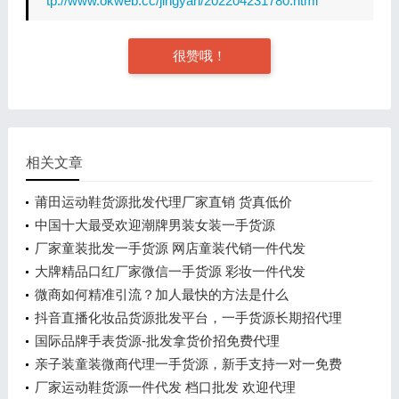
tp://www.okweb.cc/jingyan/202204231780.html
很赞哦！
相关文章
莆田运动鞋货源批发代理厂家直销 货真低价
中国十大最受欢迎潮牌男装女装一手货源
厂家童装批发一手货源 网店童装代销一件代发
大牌精品口红厂家微信一手货源 彩妆一件代发
微商如何精准引流？加人最快的方法是什么
抖音直播化妆品货源批发平台，一手货源长期招代理
国际品牌手表货源-批发拿货价招免费代理
亲子装童装微商代理一手货源，新手支持一对一免费
教
厂家运动鞋货源一件代发 档口批发 欢迎代理