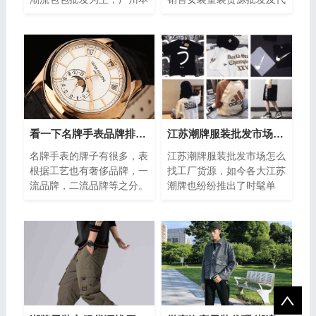
地女士包包工厂货源，主营
理零售为主，如今卡通代表
各种版本箱包，直供实体销
着童真童趣，把它印在上衣
售，如今说...
上也是别有...
看一下名牌手表品牌排行榜有哪些？如何区分等级
江苏潮牌服装批发市场怎么找工厂货源
名牌手表的牌子有很多，表
江苏潮牌服装批发市场怎么
根据工艺也有奢侈品牌，一
找工厂货源，如今各大江苏
流品牌，二流品牌等之分。
潮牌也纷纷推出了时髦单
有的在我国很知名销量很好
品，更为犀利的设计与更为
的品牌，在国际上还不是顶
潮气的灵感。这一季就让潮
级品牌，如...
牌卫衣的穿搭...