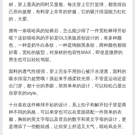
材，穿上显高的同时又显瘦。每次穿上它打篮球，都觉得自
己所向披靡，布料穿上非常的舒服，它的吸汗排湿能力杠杠
的，大爱。
拥有一条嘻哈风的短裤后，怎么能少得了一件宽松棒球开衫
呢？这款嘻哈风的开衫是GLS美版原创设计的，有多种颜
色，一种是奶牛白条纹，一种是绚丽黑条纹，两种颜色都很
好看，宽松的版型，对身材的包容性MAX，即使是微胖的
男生也可以轻松驾驭。
面料的透气性很强，穿上完全不用担心被汗水浸透，面料的
吸水排湿力超赞哦！摸起来手感柔软光滑，不管是运动还是
出门穿，都十分的养眼，简简单单的设计，可以轻松凸显出
你穿衣的style。
十分喜欢这件棒球开衫的设计，系上扣子和解开扣子穿是两
种不同的风格，可以单穿也可以在里面搭配一件简单的衣
服，胸前的英文字母以及背后的数字和英文字母的设计，更
是增添了一些酷炫感，让你穿上舒适又大气，嘻哈风全开。