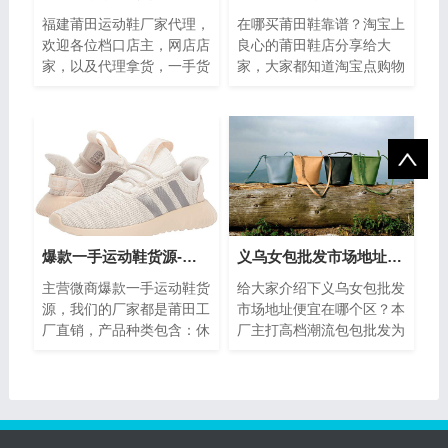
福建莆田运动鞋厂家代理，
在哪买莆田鞋靠谱？淘宝上
欢迎各位档口店主，网店店
良心的莆田鞋店分享给大
家，以及代理拿货，一手货
家，大家都知道淘宝点购物
源档口批发，在很多人的印
还是比较有保障的，都支持
象之中，运动鞋是归属于运
7天无理由退换货，零风险
动鞋一类的...
购物体验，如...
爆款一手运动鞋货源-莆田工厂直销-0库存无压力
义乌女包批发市场地址便宜在哪个区？价格怎样
主营微商爆款一手运动鞋货
给大家介绍下义乌女包批发
源，我们的厂家都是莆田工
市场地址便宜在哪个区？本
厂直销，产品种类包含：休
厂主打高档潮流包包批发为
闲鞋，运动鞋，潮鞋，篮球
主，浙江义乌本地女包工厂
鞋，跑步鞋等等种类多产品
一手货源，位于义乌，低价
全，质量保...
批发，便宜...