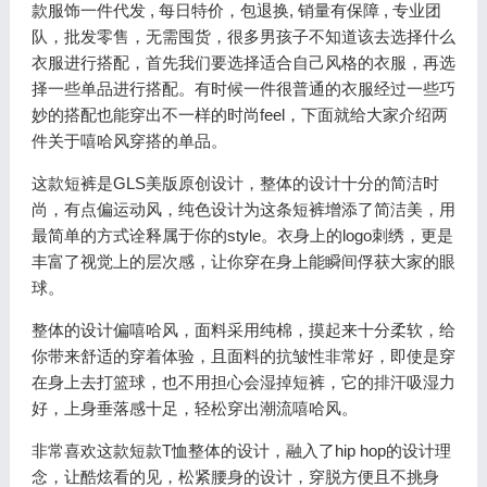
款服饰一件代发 , 每日特价，包退换, 销量有保障 , 专业团
队，批发零售，无需囤货，很多男孩子不知道该去选择什么
衣服进行搭配，首先我们要选择适合自己风格的衣服，再选
择一些单品进行搭配。有时候一件很普通的衣服经过一些巧
妙的搭配也能穿出不一样的时尚feel，下面就给大家介绍两
件关于嘻哈风穿搭的单品。
这款短裤是GLS美版原创设计，整体的设计十分的简洁时
尚，有点偏运动风，纯色设计为这条短裤增添了简洁美，用
最简单的方式诠释属于你的style。衣身上的logo刺绣，更是
丰富了视觉上的层次感，让你穿在身上能瞬间俘获大家的眼
球。
整体的设计偏嘻哈风，面料采用纯棉，摸起来十分柔软，给
你带来舒适的穿着体验，且面料的抗皱性非常好，即使是穿
在身上去打篮球，也不用担心会湿掉短裤，它的排汗吸湿力
好，上身垂落感十足，轻松穿出潮流嘻哈风。
非常喜欢这款短款T恤整体的设计，融入了hip hop的设计理
念，让酷炫看的见，松紧腰身的设计，穿脱方便且不挑身