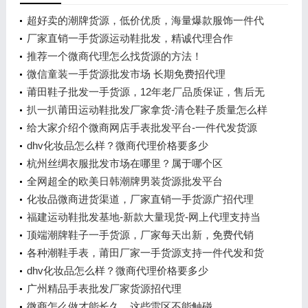
超好卖的潮牌货源，低价优质，海量爆款服饰一件代
发
厂家直销一手货源运动鞋批发，精诚代理合作
推荐一个微商代理怎么找货源的方法！
微信童装一手货源批发市场 长期免费招代理
莆田鞋子批发一手货源，12年老厂品质保证，售后无
忧
扒一扒莆田运动鞋批发厂家拿货-清仓鞋子质量怎么样
给大家介绍个微商网店手表批发平台-一件代发货源
dhv化妆品怎么样？微商代理价格要多少
杭州丝绸衣服批发市场在哪里？属于哪个区
全网超全的欧美日韩潮牌男装货源批发平台
化妆品微商进货渠道，厂家直销一手货源广招代理
福建运动鞋批发基地-新款大量现货-网上代理支持当
天发货
顶端潮牌鞋子一手货源，厂家每天出新，免费代销
各种潮鞋手表，莆田厂家一手货源支持一件代发和货
到付款
dhv化妆品怎么样？微商代理价格要多少
广州精品手表批发厂家货源招代理
微商怎么做才能长久，这些雷区不能触碰