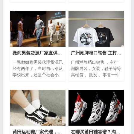
热销爆款箱包皮具，一年四
家，专供淘宝天猫阿里质量
季都很热门的包包货源，货
保证。支持一件代发，秒单
源稳定，支...
号，当天物流...
微商男装货源厂家直供-专业团队带你创业
广州潮牌档口销售 主打高端货 批发 零售一件代发
一晃做微商男装代理货源已
广州潮牌档口销售 ，主打
经有两年了，当时自己刚从
潮牌男装，女装，鞋子等等
学校出来，还是个社会小
高端货， 批发， 零售一件
白，也没有接触，因为自己
代发，说到潮服，炎炎夏日
学的就是电商，所以出来后
怎们能少了一款T恤，T恤
也就直接想着...
质感舒服，透气凉爽
莆田运动鞋厂家代理，一手货源档口批发
在哪买莆田鞋靠谱？淘宝上良心的莆田鞋店分享给大家