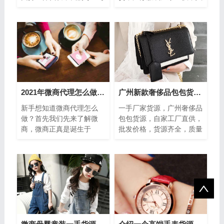
一位客户,不管客户大小,我
年自家工厂生产，追求质
们都会尽100%努力去服务
量，货源稳定一件代发，优
好 这就是我
质厂家货源，价...
2021年微商代理怎么做，需要准备什么
广州新款奢侈品包包货源，自家工厂直供，支持任意调换货
新手想知道微商代理怎么
一手厂家货源，广州奢侈品
做？首先我们先来了解微
包包货源，自家工厂直供，
商，微商正真是诞生于
批发价格，货源齐全，质量
2013年，在2012年微信发
有保障，支持任意调换货，
布更新了朋友圈功能，被营
都说女孩爱包如命，作为一
销人士所利用，至此，朋
名元气仙女...