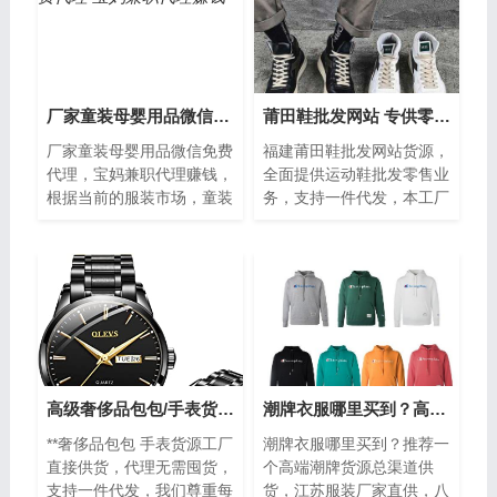
厂家童装母婴用品微信免费代理 宝妈兼职代理赚钱
莆田鞋批发网站 专供零售批发 一件代发
厂家童装母婴用品微信免费
福建莆田鞋批发网站货源，
代理，宝妈兼职代理赚钱，
全面提供运动鞋批发零售业
根据当前的服装市场，童装
务，支持一件代发，本工厂
是最有商机的，选择童装作
是以销售运动鞋为主的，在
为自己的经营对象。选择童
日常的穿搭中，休闲鞋永远
装加盟店原...
有着不凡的...
高级奢侈品包包/手表货源工厂直接供货，一件代发
潮牌衣服哪里买到？高端潮牌货源总渠道供货
**奢侈品包包 手表货源工厂
潮牌衣服哪里买到？推荐一
直接供货，代理无需囤货，
个高端潮牌货源总渠道供
支持一件代发，我们尊重每
货，江苏服装厂家直供，八