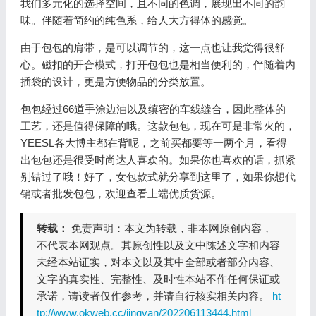
我们多元化的选择空间，且不同的色调，展现出不同的韵
味。伴随着简约的纯色系，给人大方得体的感觉。
由于包包的肩带，是可以调节的，这一点也让我觉得很舒
心。磁扣的开合模式，打开包包也是相当便利的，伴随着内
插袋的设计，更是方便物品的分类放置。
包包经过66道手涂边油以及缜密的车线缝合，因此整体的
工艺，还是值得保障的哦。这款包包，现在可是非常火的，
YEESL各大博主都在背呢，之前买都要等一两个月，看得
出包包还是很受时尚达人喜欢的。如果你也喜欢的话，抓紧
别错过了哦！好了，女包款式就分享到这里了，如果你想代
销或者批发包包，欢迎查看上端优质货源。
转载：
免责声明：本文为转载，非本网原创内容，
不代表本网观点。其原创性以及文中陈述文字和内容
未经本站证实，对本文以及其中全部或者部分内容、
文字的真实性、完整性、及时性本站不作任何保证或
承诺，请读者仅作参考，并请自行核实相关内容。
ht
tp://www.okweb.cc/jingyan/202206113444.html