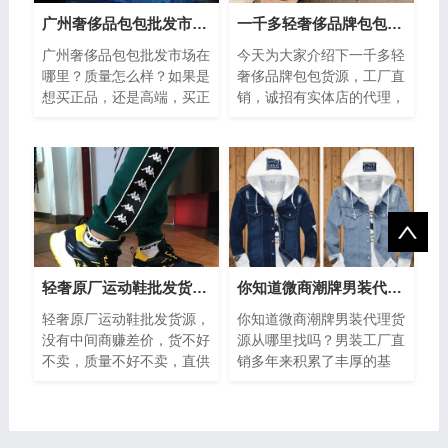
广州奢侈品包包批发市场在哪里？质量怎么样
一千多轻奢侈品牌包包货源 工厂直销
广州奢侈品包包批发市场在
今天为大家介绍下一千多轻
哪里？质量怎么样？如果是
奢侈品牌包包货源，工厂直
想买正品，还是高端，买正
销，诚招有实体店的代理，
品去专柜应该没有问题的。
支持一件代发，可退换。每
如果想买高端，我是不建议
天更新。有一键传图软件，
在广州买的...
加我好友来...
轻奢原厂运动鞋批发货源，直供微信、网店一件代发
你知道微商潮牌男装代理货源从哪里找吗？
轻奢原厂运动鞋批发货源，
你知道微商潮牌男装代理货
没有中间商赚差价，货不好
源从哪里找吗？男装工厂直
不卖，质量不好不卖，直供
销多年来积累了丰厚的基
微信、网店一件代发，所有
础，为拓展业务，现向全国
的货我们有都会经手打包发
诚招批发（实体店、淘宝、
出，包售后...
京东、微商等...