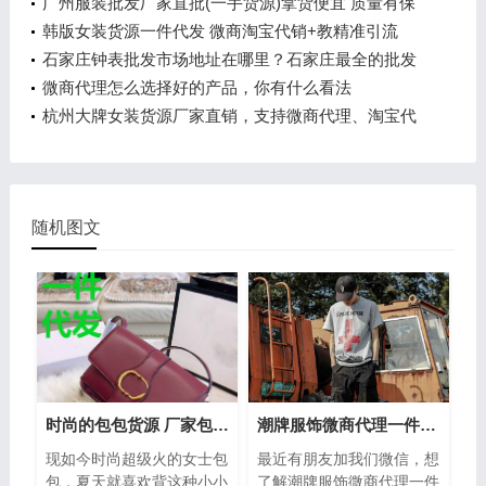
广州服装批发厂家直批(一手货源)拿货便宜 质量有保
障！
韩版女装货源一件代发 微商淘宝代销+教精准引流
石家庄钟表批发市场地址在哪里？石家庄最全的批发
市场
微商代理怎么选择好的产品，你有什么看法
杭州大牌女装货源厂家直销，支持微商代理、淘宝代
销
随机图文
时尚的包包货源 厂家包包进货必入款
潮牌服饰微商代理一件代发谁做过？怎么样
现如今时尚超级火的女士包
最近有朋友加我们微信，想
包，夏天就喜欢背这种小小
了解潮牌服饰微商代理一件