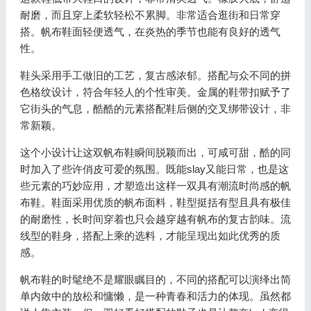
耐磨，而且穿上柔软轻松不累脚。非常适合逛街和日常穿
搭。帆布鞋面轻便透气，在炎热的季节也能有良好的透气
性。
鞋头采用手工做旧的工艺，复古感浓郁。搭配与众不同的拼
色格纹设计，符合年轻人的个性审美。金属的鞋带扣赋予了
它街头的气息，酷酷的元素搭配鞋后侧的交叉绑带设计，非
常新颖。
这个小设计让这双帆布鞋瞬间脱颖而出，可咸可甜，酷的同
时加入了些许俏皮可爱的氛围。既能slay又能日常，也是这
些元素的巧妙应用，才塑造出这样一双具有潮流时尚感的帆
布鞋。鞋面采用优质的帆布面料，鞋型挺括有型且具有极佳
的耐磨性，长时间穿着也只会越穿越有帆布的复古韵味。流
线型的鞋身，搭配上乘的选料，才能呈现出如此优秀的质
感。
帆布鞋的时髦绝不是耀眼瞩目的，不同的搭配可以演绎出简
单内敛中的放松和慵懒，是一种青春和活力的体现。虽然都