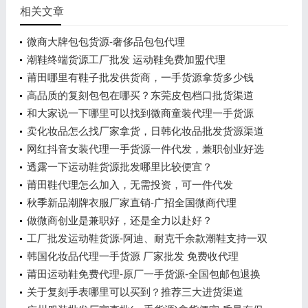
相关文章
微商大牌包包货源-奢侈品包包代理
潮鞋终端货源工厂批发 运动鞋免费加盟代理
莆田哪里有鞋子批发供货商，一手货源拿货多少钱
高品质的复刻包包在哪买？东莞皮包档口批货渠道
和大家说一下哪里可以找到微商童装代理一手货源
卖化妆品怎么找厂家拿货，日韩化妆品批发货源渠道
网红抖音女装代理一手货源一件代发，兼职创业好选
择
透露一下运动鞋货源批发哪里比较便宜？
莆田鞋代理怎么加入，无需投资，可一件代发
秋季新品潮牌衣服厂家直销-广招全国微商代理
做微商创业是兼职好，还是全力以赴好？
工厂批发运动鞋货源-阿迪、耐克千余款潮鞋支持一双
代发
韩国化妆品代理一手货源 厂家批发 免费收代理
莆田运动鞋免费代理-原厂一手货源-全国包邮包退换
关于复刻手表哪里可以买到？推荐三大进货渠道