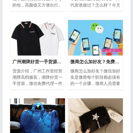
的包，高颜值又方便出行。
代发谁做过？怎么样？今天
男女同款小包，单肩包、斜
小编就来简单介绍下，本工
挎包、腰包、零钱包、手拿
作室对接工厂，主营各种潮
包包、科技...
牌男装，女...
广州潮牌好货一手货源，微信免费代理一件代发
微商怎么加好友？免费教你微信主动加你的方法
货源介绍，广州工作室经营
微商怎么加好友？微信加好
潮牌高档服装，潮牌好货一
友是微商每个阶段都必须有
手货源，微信免费代理一件
的一个步骤，微商人员需要
代发，注重性价比，质量好
不停歇的添加大量的好友。
让利给每一位代理，一件代
今天小编为大家推荐介绍一
发，全国招...
些免费教你...