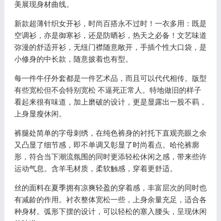
美展现身材曲线。
新款超薄针织女开衫，时尚百搭永不过时！一衣多用：既是
空调衫，亦是御寒衫，还是防晒衫，热天之必备！文艺味道
弥漫的舒适开衫，无纽门襟随意敞开，手插个性大口袋，是
小修身的中长款，随意披着也有型。
每一件牛仔外套都是一件艺术品，而且可以代代相传。版型
有些宽松但不会特别宽松 不逼死正常人。特地做旧的样子
看起来很有味道，加上磨破的设计，更是显露出一股不羁，
上身显瘦休闲。
裤腿处简单的字母刺绣，在纯色裤身的衬托下直观亮眼之余
又凸显了细节感，即不单调又彰显了时尚看点。哈伦裤廓
形，符合当下潮流氛围的同时更添轻松休闲之感，带来些许
运动气息。含羊毛材质，柔软触感，穿着更舒适。
丝的面料在夏季拥有凉爽轻盈的穿着感，丰富层次的同时也
有减龄的作用。衬衣整体宽松一些，上身余量充足，适合各
种身材。弧形下摆的设计，可以轻松的塞入腰头，呈现休闲