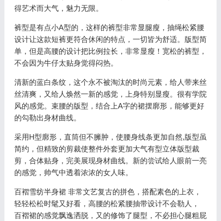
得艺术而大气，魅力无限。
裤型是有点小A型的，这样的裤型非常显腿瘦，抽绳松紧腰
设计让这款短裤更符合休闲的特点，一切皆为舒适。版型简
单，但是高腰的设计把比例拉长，非常显瘦！宽松的裤型，
不会因为牛仔太贴身觉得闷热。
清新的蓝白条纹，这个永不被淘汰的时尚元素，给人带来丝
丝清爽，又给人焕然一新的感觉，上身特别显瘦。很有学院
风的感觉。束腰的版型，结合上A字的裙摆廓形，能够更好
的勾勒出身材曲线。
采用H型廓形，直筒但不臃肿，使腰身线条更加自然,版型虽
简约，但精致的剪裁使整件外套更加大气有型立体版型裁
剪，合体贴身，完美展现身材曲线。新的尝试给人眼前一亮
的感觉，帅气中透着浓浓的女人味。
百褶雪纺半身裙 非常文艺复古的拼色，搭配素色的上衣，
轻轻松松时髦又好看，高腰的松紧腰抽带设计不会勒人，
百褶裙的感觉飘逸洒脱，又的修饰了腿型，不必担心腿粗屁