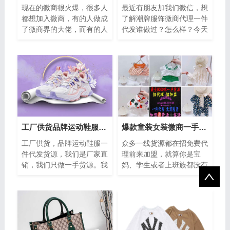
现在的微商很火爆，很多人
最近有朋友加我们微信，想
都想加入微商，有的人做成
了解潮牌服饰微商代理一件
了微商界的大佬，而有的人
代发谁做过？怎么样？今天
依旧是懒懒散散没有什么收
小编就来简单介绍下，本工
入。微商云海中，有人欢喜
作室对接工厂，主营各种潮
有人忧，有...
牌男装，女...
工厂供货品牌运动鞋服一件代发货源，零风险创业项目
爆款童装女装微商一手货源，网红抖音支持一件代发
工厂供货，品牌运动鞋服一
众多一线货源都在招免费代
件代发货源，我们是厂家直
理前来加盟，就算你是宝
销，我们只做一手货源。我
妈、学生或者上班族都没有
们不怕代理们比质比价，我
关系，只要你有手机，不论
们鼓励代理们比质比价，我
什么时间，什么地点都可以
们以质量 ...
赚钱，这里还...