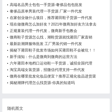
高端名品男士包包一手货源-奢侈品包包批发
奢侈品原单男装代理一手货源 厂家一件代发
在家创业做什么项目，推荐莆田鞋子货源一件代发
现在做微商怎么加好友？2021年微商加好友方法拿去
用
正规童装代理一件代发，微商新手包教会
微商鞋子货源怎么找，潮鞋货源就找莆田厂家直销
最新款潮牌服饰批发 工厂男装代销一件代发
揭秘下莆田鞋子批发市场如何买莆田鞋不会被坑！！
新手须知：什么是微商到微商的运营方法
六年莆田本地档口运动鞋一手货源，诚招全国代理
淘宝高端女装货源，招微信代理支持一件代发
微商在哪里批发化妆品便宜？推荐正规化妆品进货渠
道
揭秘潮牌代理怎么找货源-你真的知道吗
随机图文