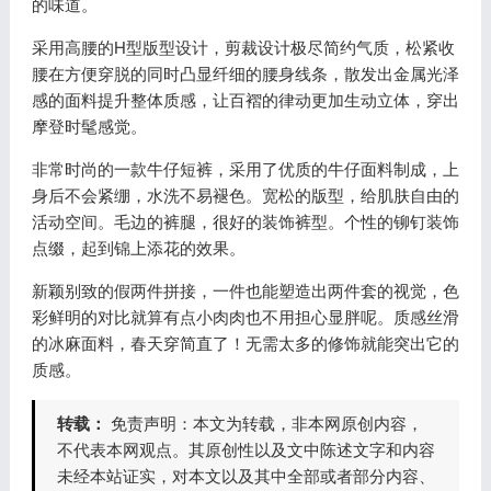
的味道。
采用高腰的H型版型设计，剪裁设计极尽简约气质，松紧收
腰在方便穿脱的同时凸显纤细的腰身线条，散发出金属光泽
感的面料提升整体质感，让百褶的律动更加生动立体，穿出
摩登时髦感觉。
非常时尚的一款牛仔短裤，采用了优质的牛仔面料制成，上
身后不会紧绷，水洗不易褪色。宽松的版型，给肌肤自由的
活动空间。毛边的裤腿，很好的装饰裤型。个性的铆钉装饰
点缀，起到锦上添花的效果。
新颖别致的假两件拼接，一件也能塑造出两件套的视觉，色
彩鲜明的对比就算有点小肉肉也不用担心显胖呢。质感丝滑
的冰麻面料，春天穿简直了！无需太多的修饰就能突出它的
质感。
转载：
免责声明：本文为转载，非本网原创内容，
不代表本网观点。其原创性以及文中陈述文字和内容
未经本站证实，对本文以及其中全部或者部分内容、