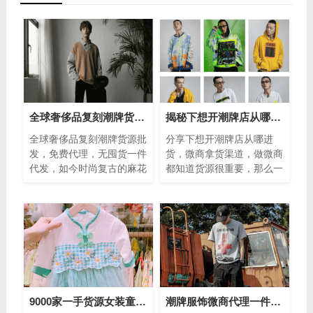
全球奢侈品复刻潮牌货源批发，免费代理
揭秘下想开潮牌店从哪进货，微商拿货渠道厂家一手货源
全球奢侈品复刻潮牌货源批
分享下想开潮牌店从哪进
发，免费代理，无囤货一件
货，微商拿货渠道，做微商
代发，如今时尚复古的麻花
都知道货源很重要，那么一
花纹，精彩的演绎了一个秋
定要找个实力渠道，朋友想
冬~甄选60%棉， 纱线的一
做潮牌怎么找货源，说起潮
个色泽非常的自然
牌，如今市面...
9000家一手货源女装童装一件代发，无需囤货
潮牌服饰微商代理一件代发谁做过？怎么样