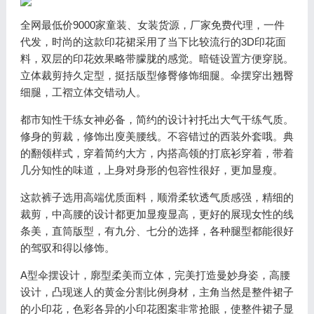
全网最低价9000家童装、女装货源，厂家免费代理，一件
代发，时尚的这款印花裙采用了当下比较流行的3D印花面
料，双层的印花效果略带朦胧的感觉。暗链设置方便穿脱。
立体裁剪持久定型，挺括版型修臀修饰细腿。伞摆穿出翘臀
细腿，工褶立体交错动人。
都市知性干练女神必备，简约的设计衬托出大气干练气质。
修身的剪裁，修饰出廋美腰线。不容错过的西装外套哦。典
的翻领样式，穿着简约大方，内搭高领的打底衫穿着，带着
几分知性的味道，上身对身形的包容性很好，更加显瘦。
这款裤子选用高端优质面料，顺滑柔软透气质感强，精细的
裁剪，中高腰的设计都更加显瘦显高，更好的展现女性的线
条美，直筒版型，有九分、七分的选择，各种腿型都能很好
的驾驭和得以修饰。
A型伞摆设计，廓型柔美而立体，完美打造曼妙身姿，高腰
设计，凸现迷人的黄金分割比例身材，主角当然是整件裙子
的小印花，色彩各异的小印花图案非常抢眼，使整件裙子显