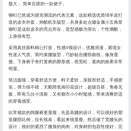
股大， 简单百搭的一款裙子。
铆钉已然成为朋克潮流的代表元素，这款精选优质绵羊皮打
造的皮衣外套，帅酷机车版型，衣身多处点缀金属小五角星
铆钉是这款皮衣的亮点所在，造型感极为突出，个性潮酷，
上身很有型。
采用真丝面料精心打造，性感V领设计，优雅浪漫，展现女
性迷人气质。简约束腰版型，巧妙贴合腰部曲线，修身显
瘦。下身裤子有灯笼裤的廓形感，很宽松，遮肉的效果非常
明显。
简洁圆领，穿着舒适方便，料子柔软，亲肤而舒适，手感密
实，弹力很不错，天鹅简笔画印花设计，超级百搭，青春无
敌，即有几分小清新，又有都市小小时髦感，带来清爽舒适
的穿着感受。
比常规款的阔腿裤更显瘦，先是高腰的设计，可以很好的塑
造腿部比例，拉长线条，看起来很显瘦。然后做了宽腰头的
设计，很好的遮挡了腰身的肉肉，对身材的包容性很好，完