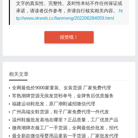
文字的真实性、完整性、及时性本站不作任何保证或
承诺，请读者仅作参考，并请自行核实相关内容。
ht
tp://www.okweb.cc/lianmeng/202206284059.html
很赞哦！
相关文章
全网最低价9000家童装、女装货源 厂家免费代理
常熟潮牌货源无痕发货秒单号，金牌售后优质服务
福建运动鞋批发，原厂潮鞋诚招微信代理
广州高端女鞋货源，鞋子厂家免费代理一件代发
温州鞋服批发基地在哪里？正品质量，工厂优质产品
一件代发
微商潮牌衣服工厂一手货源，全网最低价批发，招代
理
最全新款微信母婴用品童装一手货源，厂家批发代理