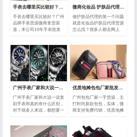
手表去哪里买比较好？广州品牌手表货源微商拿货渠道
微商化妆品 护肤品代理货源怎么找？
手表去哪里买比较好？广州
做护肤品代理的第一个问题
品牌手表货源微商拿货渠
就是化妆品护肤品代理货源
道，本公司10年手表批发
怎么找？很多人都去网上
零售经营，不会乱忽悠乱标
查，去找做微商的朋友介
注，多年深扎高档表界，专
绍，但是介绍来的代理商都
业意见专业知识...
说自己是最好的...
广州手表厂家和大说一说复刻手表和真的有什么区别
优质地摊包包厂家批发货源，质量好，价格优
广州手表厂家和大说一说复
广州包包厂家一手货源，主
刻手表和真的有什么区别，
打时尚新款包包，实体，微
对于很多人来说，都想要一
商支持免费代销，优质地摊
块好看的名牌手表。但是名
包包厂家批发货源，质量
牌手表的价格很高，几万
好，价格优，说到包包，女
快，甚至几十...
人对包包的喜...