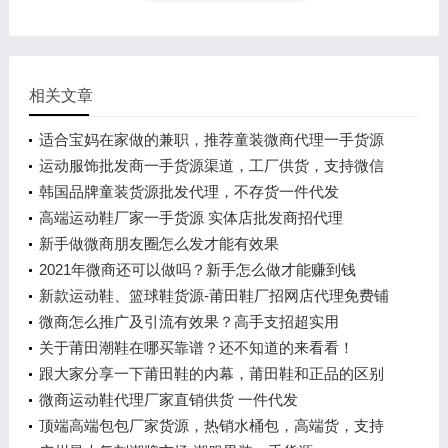
相关文章
适合宝妈在家做的兼职，推荐童装微商代理一手货源
运动服饰批发商一手货源渠道，工厂供货，支持微信
一件代发
韩国品牌童装货源批发代理，不存货一件代发
高端运动鞋厂家一手货源 实体店批发商招代理
新手做微商朋友圈怎么发才能有效果
2021年微商还可以做吗？新手怎么做才能赚到钱
新款运动鞋、篮球鞋货源-莆田鞋厂招网店代理免费铺
货
微商怎么推广及引流有效果？高手支招超实用
关于莆田潮鞋在哪买靠谱？还不知道的来看看！
跟大家分享一下莆田鞋的内幕，莆田鞋和正品的区别
微商运动鞋代理厂家直销供货 一件代发
顶端高端包包厂家货源，热销水桶包，高端货，支持