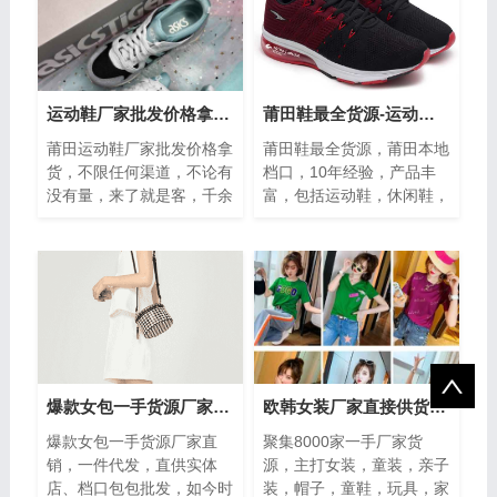
运动鞋厂家批发价格拿货，微商招代理 有图有鞋有价
莆田鞋最全货源-运动鞋-休闲鞋-各种潮鞋批发代发
莆田运动鞋厂家批发价格拿
莆田鞋最全货源，莆田本地
货，不限任何渠道，不论有
档口，10年经验，产品丰
没有量，来了就是客，千余
富，包括运动鞋，休闲鞋，
款潮鞋，支持一双代发，无
各种潮鞋支持批发代发，免
理由退换，有问题也可以直
费代理服务，说到鞋子，其
接来咨询，...
实，在不同的...
爆款女包一手货源厂家直销-品牌包包批发
欧韩女装厂家直接供货平台，聚集8000家一手厂家货源
爆款女包一手货源厂家直
聚集8000家一手厂家货
销，一件代发，直供实体
源，主打女装，童装，亲子
店、档口包包批发，如今时
装，帽子，童鞋，玩具，家