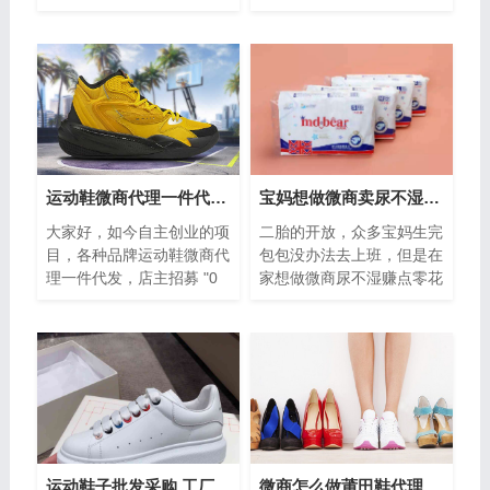
场常年供应各种海量爆款鞋
为主，东莞厚街工厂直销复
子货源，支持全网售后，一
刻鞋子，招代理一件代发，
件代发。现...
欢迎各地人...
运动鞋微商代理一件代发-店主招募＂0门槛＂创业项目
宝妈想做微商卖尿不湿赚点零花钱，该怎么做？
大家好，如今自主创业的项
二胎的开放，众多宝妈生完
目，各种品牌运动鞋微商代
包包没办法去上班，但是在
理一件代发，店主招募 "0
家想做微商尿不湿赚点零花
门槛 "创业，本司是以时尚
钱，不知道该怎么做？看到
运动鞋批发为主，运动鞋市
这个问题，我就说说我的心
场前景好...
路历程吧！...
运动鞋子批发采购 工厂销售 实惠一手货源 招代理
微商怎么做莆田鞋代理，多年鞋老板分享操作流程