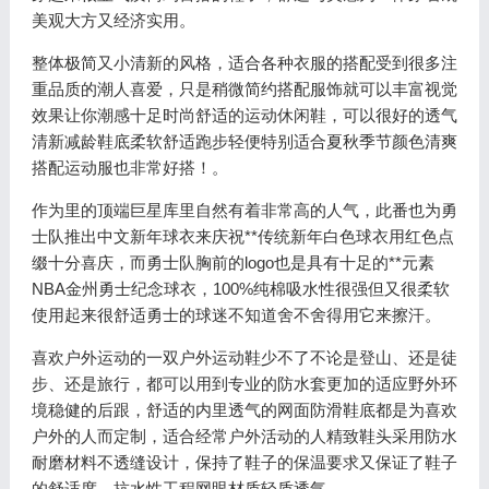
美观大方又经济实用。
整体极简又小清新的风格，适合各种衣服的搭配受到很多注
重品质的潮人喜爱，只是稍微简约搭配服饰就可以丰富视觉
效果让你潮感十足时尚舒适的运动休闲鞋，可以很好的透气
清新减龄鞋底柔软舒适跑步轻便特别适合夏秋季节颜色清爽
搭配运动服也非常好搭！。
作为里的顶端巨星库里自然有着非常高的人气，此番也为勇
士队推出中文新年球衣来庆祝**传统新年白色球衣用红色点
缀十分喜庆，而勇士队胸前的logo也是具有十足的**元素
NBA金州勇士纪念球衣，100%纯棉吸水性很强但又很柔软
使用起来很舒适勇士的球迷不知道舍不舍得用它来擦汗。
喜欢户外运动的一双户外运动鞋少不了不论是登山、还是徒
步、还是旅行，都可以用到专业的防水套更加的适应野外环
境稳健的后跟，舒适的内里透气的网面防滑鞋底都是为喜欢
户外的人而定制，适合经常户外活动的人精致鞋头采用防水
耐磨材料不透缝设计，保持了鞋子的保温要求又保证了鞋子
的舒适度，抗水性工程网眼材质轻质透气。