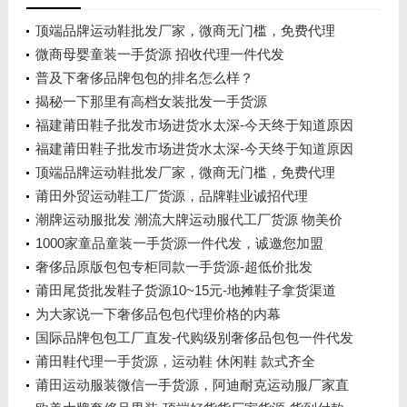
顶端品牌运动鞋批发厂家，微商无门槛，免费代理
微商母婴童装一手货源 招收代理一件代发
普及下奢侈品牌包包的排名怎么样？
揭秘一下那里有高档女装批发一手货源
福建莆田鞋子批发市场进货水太深-今天终于知道原因
了
福建莆田鞋子批发市场进货水太深-今天终于知道原因
了
顶端品牌运动鞋批发厂家，微商无门槛，免费代理
莆田外贸运动鞋工厂货源，品牌鞋业诚招代理
潮牌运动服批发 潮流大牌运动服代工厂货源 物美价
廉
1000家童品童装一手货源一件代发，诚邀您加盟
奢侈品原版包包专柜同款一手货源-超低价批发
莆田尾货批发鞋子货源10~15元-地摊鞋子拿货渠道
为大家说一下奢侈品包包代理价格的内幕
国际品牌包包工厂直发-代购级别奢侈品包包一件代发
莆田鞋代理一手货源，运动鞋 休闲鞋 款式齐全
莆田运动服装微信一手货源，阿迪耐克运动服厂家直