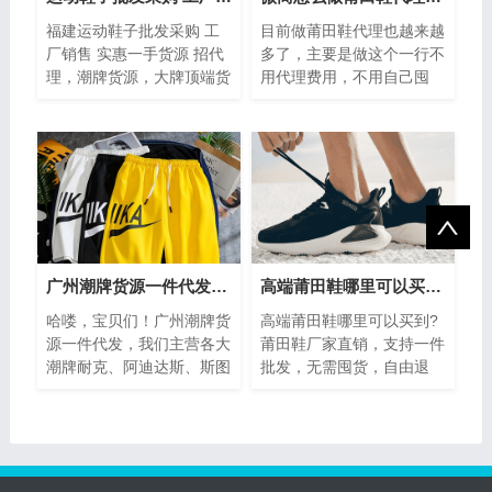
福建运动鞋子批发采购 工
目前做莆田鞋代理也越来越
厂销售 实惠一手货源 招代
多了，主要是做这个一行不
理，潮牌货源，大牌顶端货
用代理费用，不用自己囤
源，工厂直供大牌男装男鞋
货，如果你能找到一家好的
女鞋，一手货源，一件代
上家，那么你会发现做莆田
发，不需囤...
鞋代理也很容...
广州潮牌货源一件代发，阿迪 耐克工厂供货免费代理
高端莆田鞋哪里可以买到？这家店真的很正！
哈喽，宝贝们！广州潮牌货
高端莆田鞋哪里可以买到?
源一件代发，我们主营各大
莆田鞋厂家直销，支持一件
潮牌耐克、阿迪达斯、斯图
批发，无需囤货，自由退
西、AAPE、冠军、匡威、
换，欢迎加微信咨询，朋友
福神、BOY等一系列。货源
圈有上万款产品供你挑选，
稳定一件也是批发
不管是批发商...