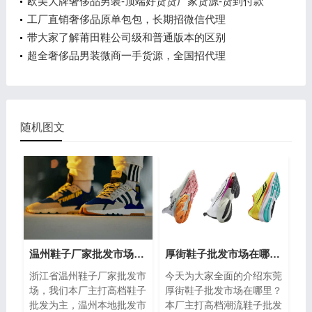
销
欧美大牌奢侈品男装-顶端好货货厂家货源-货到付款
工厂直销奢侈品原单包包，长期招微信代理
带大家了解莆田鞋公司级和普通版本的区别
超全奢侈品男装微商一手货源，全国招代理
随机图文
温州鞋子厂家批发市场，高端的设计，支持全球一件代发
厚街鞋子批发市场在哪里？厚街鞋城在什么地方
浙江省温州鞋子厂家批发市
今天为大家全面的介绍东莞
场，我们本厂主打高档鞋子
厚街鞋子批发市场在哪里？
批发为主，温州本地批发市
本厂主打高档潮流鞋子批发