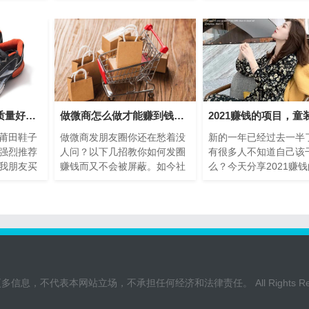
多，做工
今说起时尚的鞋子，对于运
直连工作
动...
莆田鞋子哪里买到质量好的，强烈推荐良心商家
做微商怎么做才能赚到钱，几招教你如何发圈赚钱
莆田鞋子
做微商发朋友圈你还在愁着没
新的一年已经过去一半
强烈推荐
人问？以下几招教你如何发圈
有很多人不知道自己该
我朋友买
赚钱而又不会被屏蔽。如今社
么？今天分享2021赚
人，已经
会互联网时代，挣钱已不再局
目，童装女装一手货源
竹摧残
限于实体店，只要是有点头
一件代发，兼职，全职
脑...
选择，我
不代表本网站立场，不承担任何经济和法律责任。 All Rights Rese