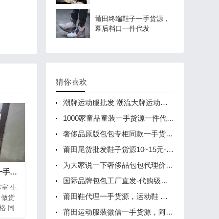
莆田终端鞋子一手货源，
幕后档口一件代发
猜你喜欢
潮牌运动服批发 潮流大牌运动服代工厂货源 物美价廉
1000家童品童装一手货源一件代发，诚邀您加盟
奢侈品原版包包专柜同款一手货源-超低价批发
莆田尾货批发鞋子货源10~15元-地摊鞋子拿货渠道
为大家说一下奢侈品包包代理价格的内幕
广州cs慈善潮牌厂家一手货源，复刻工作室支持一件代发
国际品牌包包工厂直发-代购级别奢侈品包包一件代发
室 生
莆田鞋代理一手货源，运动鞋 休闲鞋 款式齐全
力做货
格 同
莆田运动服装微信一手货源，阿迪耐克运动服厂家直销
以工厂