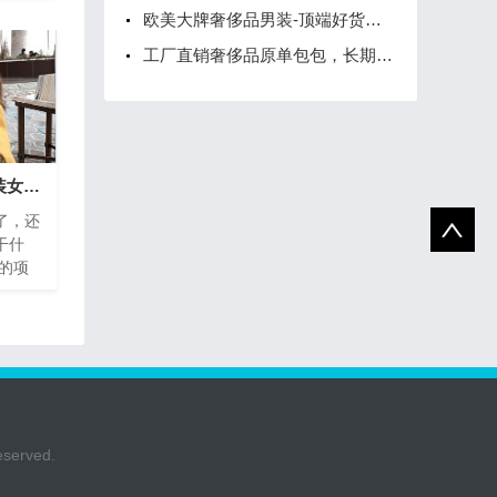
欧美大牌奢侈品男装-顶端好货货厂家货源-货到付款
工厂直销奢侈品原单包包，长期招微信代理
2021赚钱的项目，童装女装一手货源 零囤货一件代发
了，还
干什
钱的项
 零囤货
不错的
rved.