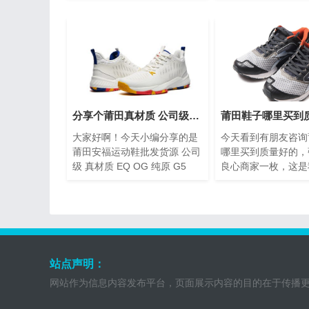
鞋、运动鞋都是必备鞋型，
同，因为大厂小厂太
缺...
差...
分享个莆田真材质 公司级各大版本运动鞋批发货源渠道
大家好啊！今天小编分享的是
今天看到有朋友咨询
莆田安福运动鞋批发货源 公司
哪里买到质量好的，
级 真材质 EQ OG 纯原 G5
良心商家一枚，这是
Get毒版 PK LJR 各大版本都
我的鞋，穿出去不丢
有，你需要什么
穿了三个月，台风山
过...
站点声明：
网站作为信息内容发布平台，页面展示内容的目的在于传播更多信息，