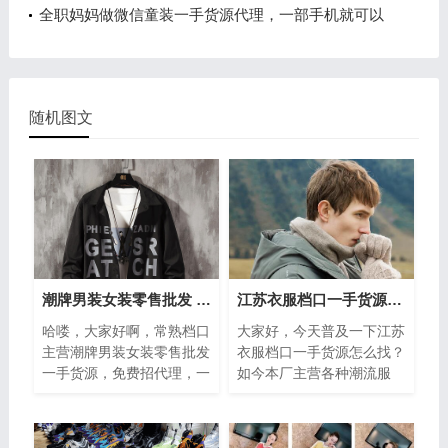
全职妈妈做微信童装一手货源代理，一部手机就可以
赚钱
随机图文
潮牌男装女装零售批发 招代理一件代发货源
江苏衣服档口一手货源，潮牌批发最低价-一件包邮
哈喽，大家好啊，常熟档口
大家好，今天普及一下江苏
主营潮牌男装女装零售批发
衣服档口一手货源怎么找？
一手货源，免费招代理，一
如今本厂主营各种潮流服
本公司专注耐克、阿迪达
饰，厂家直供，潮牌批发最
斯、新百伦、AJ乔丹、等
低价，支持淘宝、微商、免
品牌运动服装，...
费代销，一件...