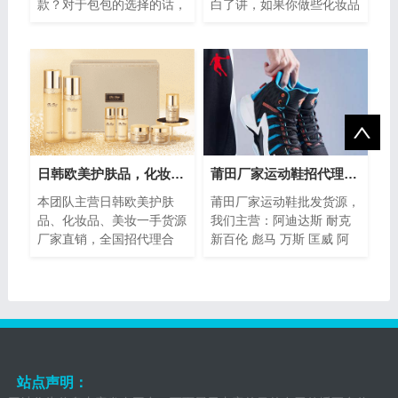
款？对于包包的选择的话，
白了讲，如果你做些化妆品
其实真的非常的难选的，对
或者一些囤货的商品，如果
于大牌的包包更是选择更
你没有足够多的经验和客
多，加上色彩以...
源，那你99%...
日韩欧美护肤品，化妆品一手货源厂家直销，长期招代理
莆田厂家运动鞋招代理，无需代理费支持一件代发
本团队主营日韩欧美护肤
莆田厂家运动鞋批发货源，
品、化妆品、美妆一手货源
我们主营：阿迪达斯 耐克
厂家直销，全国招代理合
新百伦 彪马 万斯 匡威 阿
作，主要经营，雪花秀，
斯克斯 三叶草 等千余款一
后，悦诗风吟，兰芝，伊
系列知名运动鞋服，厂家支
思，兰蔻，阿玛尼，...
持一双代发，
站点声明：