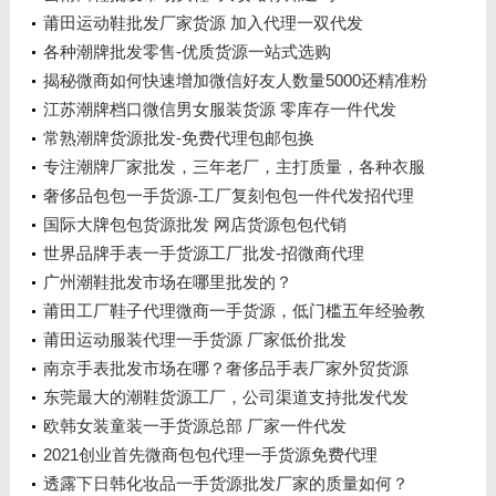
莆田运动鞋批发厂家货源 加入代理一双代发
各种潮牌批发零售-优质货源一站式选购
揭秘微商如何快速增加微信好友人数量5000还精准粉
江苏潮牌档口微信男女服装货源 零库存一件代发
常熟潮牌货源批发-免费代理包邮包换
专注潮牌厂家批发，三年老厂，主打质量，各种衣服
一件代发
奢侈品包包一手货源-工厂复刻包包一件代发招代理
国际大牌包包货源批发 网店货源包包代销
世界品牌手表一手货源工厂批发-招微商代理
广州潮鞋批发市场在哪里批发的？
莆田工厂鞋子代理微商一手货源，低门槛五年经验教
你快速上手
莆田运动服装代理一手货源 厂家低价批发
南京手表批发市场在哪？奢侈品手表厂家外贸货源
东莞最大的潮鞋货源工厂，公司渠道支持批发代发
欧韩女装童装一手货源总部 厂家一件代发
2021创业首先微商包包代理一手货源免费代理
透露下日韩化妆品一手货源批发厂家的质量如何？