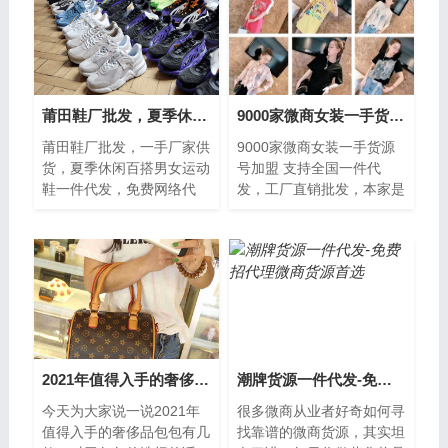
莆田鞋厂批发，夏季休闲百搭男女运动鞋一件代发
9000家微商女装一手货源号加盟 支持全国一件代发
莆田鞋厂批发，一手厂家供
9000家微商女装一手货源
货，夏季休闲百搭男女运动
号加盟 支持全国一件代
鞋一件代发，免费网络代
发，工厂直销批发，本家是
销，夏季潮鞋上新，全部批
以长期从事微商女装代理及
发价格，这次全民秒杀必
批发零售为主，如今大圆领
入！！！实体店...
还是大V领，大领子的
2021年值得入手的奢侈品包包有几款
潮牌货源一件代发-免费招代理微商货源首选
今天为大家说一说2021年
很多微商从业者好奇如何寻
值得入手的奢侈品包包有几
找靠谱的微商货源，其实坦