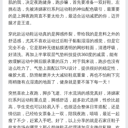
肌的我，决定夜跑健身，跑步嘛，首先要准备一双好鞋。左
挑右选，先被涛娣家衍系列运动鞋的神仙配色吸引，最重要
的是上脚夜跑简直不要太给力，最适合运动减肥的你，迈开
腿才是王道。
穿此款运动鞋运动真的是脚感炸裂，带给我的是意料之外的
舒适感，尤其不喜欢运动过后鞋子黏黏湿湿的感觉，但是它
完全不会，它是那种无缝贴膜透明的网纱鞋面，清透呼吸，
好清洗。再加上半掌双层气垫科技提供360度的减震，能有
效缓解运动中脚后眼承重的压力，对于我来说，跑步也没有
这么吃力了。气垫上面配以TPU设计，提供很好的稳定性，
橡胶大底，防滑耐磨并大大减轻鞋底重量，再也不怕刚下完
雨稍微有点湿漉的地面了，健身就是要不落下每一天！
突然喜欢上夜跑，脚步飞逝、汗水流淌的感觉真好，涛娣家
衍系列运动鞋重点是，脚感舒适，超多款式选择，性价比超
高，学生党也可以轻易入手，也很适合整体日常搭配，还是
情侣款，已经给女票备上一双，陪我夜跑，嘻嘻，最近一起
瘦了不少，赶紧入手吧。好了，以上分享的就是石家庄鞋子
批发市场在哪里？那么想做鞋子代理请加店主微信私聊，欢