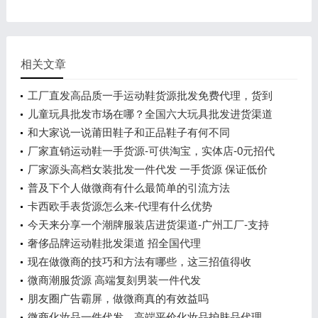
相关文章
工厂直发高品质一手运动鞋货源批发免费代理，货到
付款，七天无理由退换
儿童玩具批发市场在哪？全国六大玩具批发进货渠道
和大家说一说莆田鞋子和正品鞋子有何不同
厂家直销运动鞋一手货源-可供淘宝，实体店-0元招代
理
厂家源头高档女装批发一件代发 一手货源 保证低价
普及下个人做微商有什么最简单的引流方法
卡西欧手表货源怎么来-代理有什么优势
今天来分享一个潮牌服装店进货渠道-广州工厂-支持
比价
奢侈品牌运动鞋批发渠道 招全国代理
现在做微商的技巧和方法有哪些，这三招值得收
藏！！
微商潮服货源 高端复刻男装一件代发
朋友圈广告霸屏，做微商真的有效益吗
微商化妆品一件代发，高端平价化妆品护肤品代理