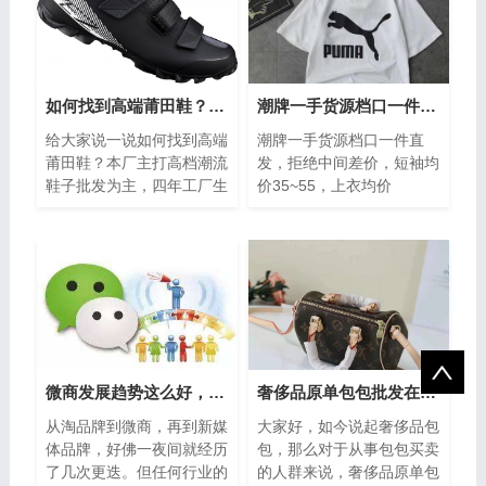
如何找到高端莆田鞋？具体在哪买的
潮牌一手货源档口一件直发，拒绝中间差价
给大家说一说如何找到高端
潮牌一手货源档口一件直
莆田鞋？本厂主打高档潮流
发，拒绝中间差价，短袖均
鞋子批发为主，四年工厂生
价35~55，上衣均价
产经验，主营各种版本运动
55~80，长裤均价50~80★
鞋，质量高端，主打高端时
退换货规则★收货后7天以
尚，如今说...
内没穿过都能退换
微商发展趋势这么好，小白应该怎么做微商
奢侈品原单包包批发在哪里进货
从淘品牌到微商，再到新媒
大家好，如今说起奢侈品包
体品牌，好佛一夜间就经历
包，那么对于从事包包买卖
了几次更迭。但任何行业的
的人群来说，奢侈品原单包