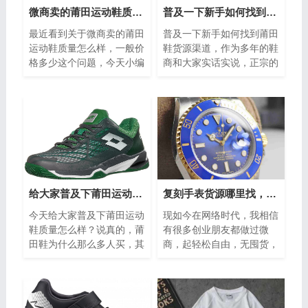
微商卖的莆田运动鞋质量怎么样，一般价格多少
普及一下新手如何找到莆田鞋货源渠道
最近看到关于微商卖的莆田
普及一下新手如何找到莆田
运动鞋质量怎么样，一般价
鞋货源渠道，作为多年的鞋
格多少这个问题，今天小编
商和大家实话实说，正宗的
直接上看反馈，客户反馈，
莆田鞋确实不错。我自己找
今晚和小伙伴去吃饭，然后
过好多卖家并且买过好几
去逛街，就...
双，也给亲朋...
给大家普及下莆田运动鞋质量怎么样？
复刻手表货源哪里找，站西档口支持全国各批发地拿
今天给大家普及下莆田运动
现如今在网络时代，我相信
鞋质量怎么样？说真的，莆
有很多创业朋友都做过微
田鞋为什么那么多人买，其
商，起轻松自由，无囤货，
实可以分为几类，下面我们
非常受到兼职创业者的认
一起来认识下真正的莆田
可。那么复刻手表货源哪里
鞋。1 虚荣...
找，今天我就来...