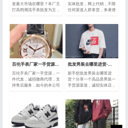
发最大市场在哪里？本厂主
实体批发，网上代销，不限
打高档潮流手表批发为主，
任何渠道人群拿货，来者便
工厂手表代理供货一手货
是客！我们主营品牌包括:
源，价格便宜，诚招代理，
耐克、新百伦阿迪达斯三叶
一件代发，价...
草、乔丹...
百伦手表厂家一手货源一件代发-诚招微商代理
批发男装去哪里进货-厂家货源渠道-可批发代发
百伦手表厂家一手货源，一
新手想批发男装去哪里进
件代发，诚招微商代理，支
货？分享一个高品质男装一
持售后服务，如今的本公司
手货源渠道，诚招实体店，
是以销售世界名表为主，时
网店，微商代理! 每日新款
尚的机械动能的手表在做工
更新，高端潮牌男装，品牌
上十分精细...
运动服，诚...