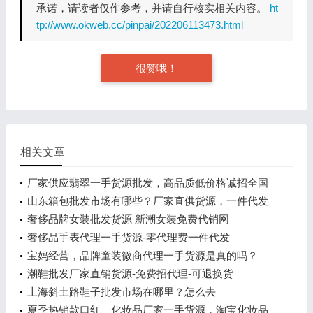
承诺，请读者仅作参考，并请自行核实相关内容。
ht
tp://www.okweb.cc/pinpai/202206113473.html
很赞哦！
相关文章
厂家供应翡翠一手货源批发，高品质低价格诚招全国
代理
山东箱包批发市场有哪些？厂家直供货源，一件代发
奢侈品牌女装批发货源 新潮女装免费代销网
奢侈品手表代理一手货源-零代理费一件代发
宝妈经营，品牌童装微商代理一手货源是真的吗？
潮鞋批发厂家直销货源-免费招代理-可退换货
上海斜土路鞋子批发市场在哪里？怎么去
夏季热销款口红、化妆品厂家一手货源，淘宝化妆品