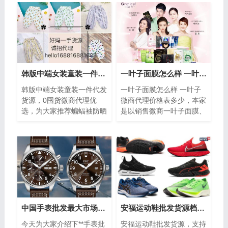
韩版中端女装童装一件代发货源 0囤货微商代理优选
一叶子面膜怎么样 一叶子微商代理价格表多少
韩版中端女装童装一件代发
一叶子面膜怎么样 一叶子
货源，0囤货微商代理优
微商代理价格表多少，本家
选，为大家推荐蝙蝠袖防晒
是以销售微商一叶子面膜、
衣主要是因为显瘦。蝙蝠袖
一叶子护肤品、一叶子化妆
一直对于不同身材都有友好
品套装为主，含有着珍贵的
的包容力，而...
樱花精华，...
中国手表批发最大市场在哪里？工厂手表代理供货，价格低
安福运动鞋批发货源档口出货-不限任何渠道人群-免费代销
今天为大家介绍下**手表批
安福运动鞋批发货源，支持