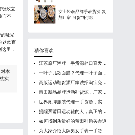
与极致立
女士轻奢品牌手表货源 复
哑而不
刻厂家 可货到付款
*的哑光
会这款百
到这里，
猜你喜欢
江苏原厂潮牌一手货源档口直发，全网最低免费代理
，对本
一叶子几款面膜？代理一叶子面膜需要拿货吗？
核实
高版运动鞋货源厂家诚招淘宝免费代销 支持一件代发
莆田新品品牌运动鞋货源，厂家批发招募代理
世界潮牌服装代理一手货源，实体店批发
提醒买莆田运动鞋的人，真正的一手厂家货源在这里！
如何找到质量好的莆田鞋购买渠道
为大家介绍大牌男女手表一手货源哪里找？