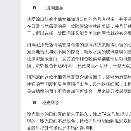
— ❶ — 滋润唇妆
热爱涂口红的小仙女都知道口红的色号有很多，并不
在日常当然需要的是一款随便涂涂就能美爆，并且即
干，所以选择一款既润泽又能美美哒的唇妆就很有必
阿玛尼漆光迷情黑管唇釉走的滋润路线就颇得小编的
光质地给人与众不同的惊喜，精致水润的玻璃唇瞬间减
妆涂都超级显白，妥妥的锦鲤色轻柔晕染唇部后就能
膜，浓郁显色长达6小时，长效持妆不沾杯，一整天双唇bli
阿玛尼的这款小细管唇膏蕴含保湿因子，能够为唇部增
使它的莹润度和显色度同样出色，质地软糯细腻，上唇
显白稳稳的哦！不管参加任何场合，用来提升妆感明
— ❷ —哑光唇妆
哑光质地的口红真的是火了很久，涂上TA立马显得肤
境的！哑光口红不易脱色，持妆同时也能做到滋润双唇
支随时提升气场也是不错的选择哦！