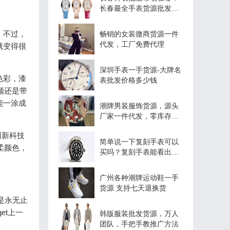
长春最全手表货源批发大
全
。不过，
畅销的女装微商货源一件
代发，工厂免费代理
就变得很
深圳手表一手货源-大牌名
色彩，漆
表批发价格多少钱
颜还是带
能一涂成
潮牌男装服饰货源，源头
厂家一件代发，零库存，
兼职
创新科技
简单说一下复刻手表可以
柔颜色，
买吗？复刻手表能看出来
假吗
广州各种潮牌运动鞋一手
货源 支持七天退换货
是永无止
et上一
韩版服装批发货源，万人
团队，手把手教推广方法