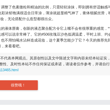
，调整了色素微粒和精油的比例，只需轻轻涂抹，即刻拥有舒适触感
，色彩浓郁饱满很适合日常涂，薄涂就超显精气神了，膏体细腻丝滑，
脱妆，无论搭配什么造型都很出众。
的液体唇膏，创新的液态聚合配方令它上嘴不会有很厚重的感觉，*
感可以说非常棒了。它的#506玫瑰豆沙色低调温柔，平时上班、约
，也不用怕喝水沾杯造成花妆，这个夏季怎能少了它？今天的推荐先
源，来看看吧。
，不代表本网观点。其原创性以及文中陈述文字和内容未经本站证实
整性、及时性本站不作任何保证或承诺，请读者仅作参考，并请自行
113465.html
很赞哦！