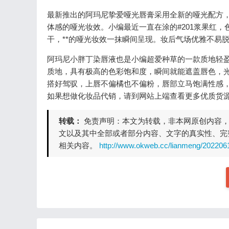
最新推出的阿玛尼挚爱哑光唇膏采用全新的哑光配方
体感的哑光妆效。小编最近一直在涂的#201浆果红
干，**的哑光妆效一抹瞬间呈现。妆后气场优雅不易
阿玛尼小胖丁染唇液也是小编超爱种草的一款质地轻盈
质地，具有极高的色彩饱和度，瞬间就能遮盖唇色，光
搭好驾驭，上唇不偏橘也不偏粉，唇部立马饱满性感
如果想做化妆品代销，请到网站上端查看更多优质货
转载：
免责声明：本文为转载，非本网原创内容
文以及其中全部或者部分内容、文字的真实性、完
相关内容。
http://www.okweb.cc/lianmeng/202206