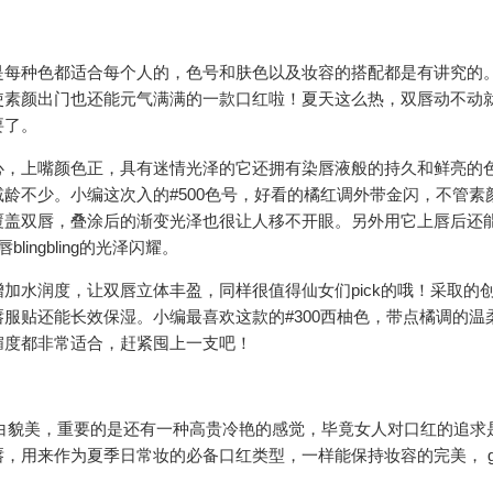
是每种色都适合每个人的，色号和肤色以及妆容的搭配都是有讲究的
使素颜出门也还能元气满满的一款口红啦！夏天这么热，双唇动不动
要了。
心，上嘴颜色正，具有迷情光泽的它还拥有染唇液般的持久和鲜亮的
龄不少。小编这次入的#500色号，好看的橘红调外带金闪，不管素
覆盖双唇，叠涂后的渐变光泽也很让人移不开眼。另外用它上唇后还
ngbling的光泽闪耀。
加水润度，让双唇立体丰盈，同样很值得仙女们pick的哦！采取的
服贴还能长效保湿。小编最喜欢这款的#300西柚色，带点橘调的温
媚度都非常适合，赶紧囤上一支吧！
白貌美，重要的是还有一种高贵冷艳的感觉，毕竟女人对口红的追求
，用来作为夏季日常妆的必备口红类型，一样能保持妆容的完美， g