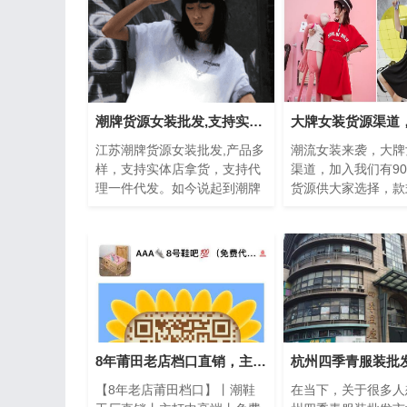
潮牌货源女装批发,支持实体店拿货
江苏潮牌货源女装批发,产品多
潮流女装来袭，大牌
样，支持实体店拿货，支持代
渠道，加入我们有90
理一件代发。如今说起到潮牌
货源供大家选择，款
服装，每个女孩子内心都住着
格美，总有一款是你
一个小公举，同样的，每个...
格，咱们的服装货源
特...
8年莆田老店档口直销，主打中高端货源 免费代理
【8年老店莆田档口】丨潮鞋
在当下，关于很多人