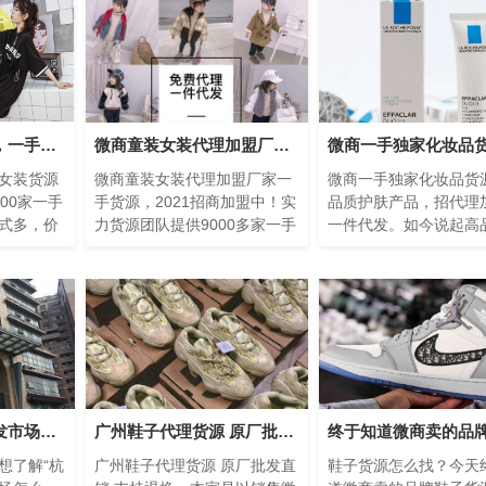
大牌女装货源渠道，一手货源，一件代发手把手教你卖货
微商童装女装代理加盟厂家一手货源，2019招商加盟中！
女装货源
微商童装女装代理加盟厂家一
微商一手独家化妆品货
00家一手
手货源，2021招商加盟中！实
品质护肤产品，招代理
式多，价
力货源团队提供9000多家一手
一件代发。如今说起高
喜欢的风
货源，包含0-18岁童装、童
化妆品，每天面对镜子
回头客
鞋、女装、男装、饰品、包包
肌的我，真的有的时候
的...
杭州四季青服装批发市场怎么样
广州鞋子代理货源 原厂批发直销 支持退换
想了解“杭
广州鞋子代理货源 原厂批发直
鞋子货源怎么找？今天