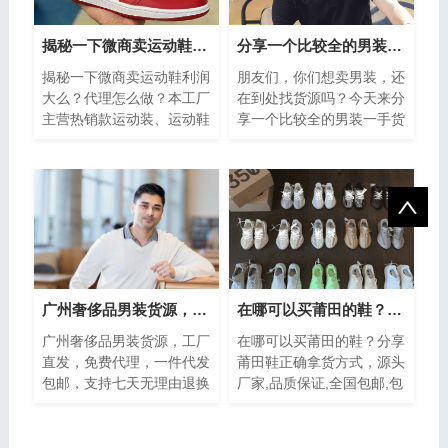
揭秘一下微商卖运动鞋利润大么？代理怎么做？
分享一个比较全的男装一手货源-自有工厂支持大批量拿货
揭秘一下微商卖运动鞋利润
朋友们，你们想卖男装，还
大么？代理怎么做？本工厂
在到处找货源吗？今天来分
主营热销款运动装、运动鞋
享一个比较全的男装一手货
一手货源，让代理利润最大
源，自有工厂，主营各种品
化，厂家免费代理，本厂家
牌的潮牌男装多年，支持大
以经营运动...
批量拿货，...
广州奢侈品男装货源，免费代理！
在哪可以买莆田的鞋？分享莆田鞋正确拿货方式
广州奢侈品男装货源，工厂
在哪可以买莆田的鞋？分享
直发，免费代理，一件代发
莆田鞋正确拿货方式，源头
包邮，支持七天无理由退换
厂家,品质保证,全国包邮,包
货！现如今，本司是销售潮
退换,可退换,高品质莆田鞋
牌男装为主，如今说起潮牌
厂家直销,每个女生都拥有
男装，穿衣...
一颗少女心，短