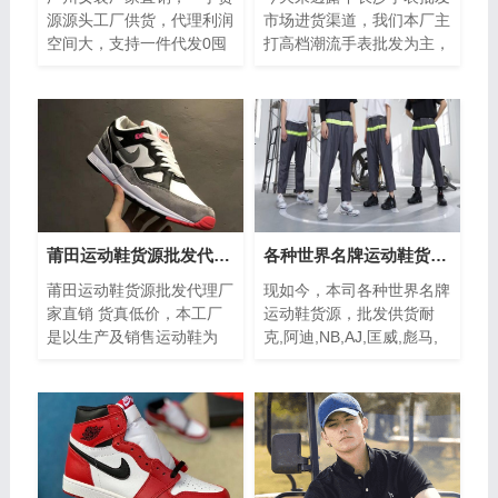
源源头工厂供货，代理利润
市场进货渠道，我们本厂主
空间大，支持一件代发0囤
打高档潮流手表批发为主，
货0压力，新人全程一对一
自家生产一手手表货源，价
扶持，保证质量，售后无
格优惠质量上乘，可代理可
忧，如果你想要...
代买，全网...
莆田运动鞋货源批发代理厂家直销 货真低价
各种世界名牌运动鞋货源，常供淘宝、微信代理
莆田运动鞋货源批发代理厂
现如今，本司各种世界名牌
家直销 货真低价，本工厂
运动鞋货源，批发供货耐
是以生产及销售运动鞋为
克,阿迪,NB,AJ,匡威,彪马,
主，款式设计很休闲，上脚
万斯等，常供淘宝、微信代
超显瘦，逛街，工作还是聚
理现如今，本司是销售运动
会都合适，时...
鞋为主，如今