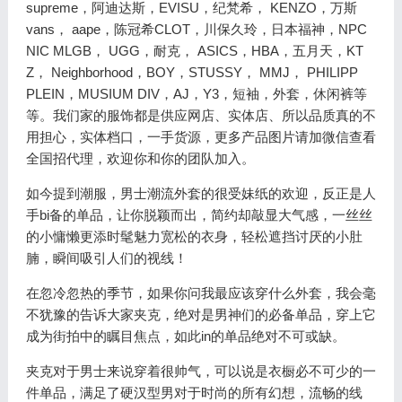
supreme，阿迪达斯，EVISU，纪梵希， KENZO，万斯
vans， aape，陈冠希CLOT，川保久玲，日本福神，NPC
NIC MLGB， UGG，耐克， ASICS，HBA，五月天，KT
Z， Neighborhood，BOY，STUSSY， MMJ， PHILIPP
PLEIN，MUSIUM DIV，AJ，Y3，短袖，外套，休闲裤等
等。我们家的服饰都是供应网店、实体店、所以品质真的不
用担心，实体档口，一手货源，更多产品图片请加微信查看
全国招代理，欢迎你和你的团队加入。
如今提到潮服，男士潮流外套的很受妹纸的欢迎，反正是人
手bi备的单品，让你脱颖而出，简约却敲显大气感，一丝丝
的小慵懒更添时髦魅力宽松的衣身，轻松遮挡讨厌的小肚
腩，瞬间吸引人们的视线！
在忽冷忽热的季节，如果你问我最应该穿什么外套，我会毫
不犹豫的告诉大家夹克，绝对是男神们的必备单品，穿上它
成为街拍中的瞩目焦点，如此in的单品绝对不可或缺。
夹克对于男士来说穿着很帅气，可以说是衣橱必不可少的一
件单品，满足了硬汉型男对于时尚的所有幻想，流畅的线