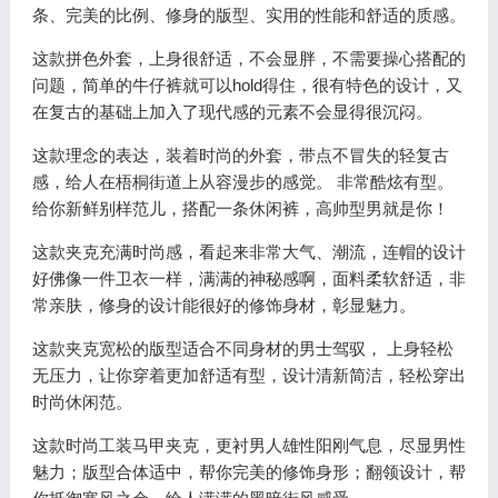
条、完美的比例、修身的版型、实用的性能和舒适的质感。
这款拼色外套，上身很舒适，不会显胖，不需要操心搭配的
问题，简单的牛仔裤就可以hold得住，很有特色的设计，又
在复古的基础上加入了现代感的元素不会显得很沉闷。
这款理念的表达，装着时尚的外套，带点不冒失的轻复古
感，给人在梧桐街道上从容漫步的感觉。 非常酷炫有型。
给你新鲜别样范儿，搭配一条休闲裤，高帅型男就是你！
这款夹克充满时尚感，看起来非常大气、潮流，连帽的设计
好佛像一件卫衣一样，满满的神秘感啊，面料柔软舒适，非
常亲肤，修身的设计能很好的修饰身材，彰显魅力。
这款夹克宽松的版型适合不同身材的男士驾驭， 上身轻松
无压力，让你穿着更加舒适有型，设计清新简洁，轻松穿出
时尚休闲范。
这款时尚工装马甲夹克，更衬男人雄性阳刚气息，尽显男性
魅力；版型合体适中，帮你完美的修饰身形；翻领设计，帮