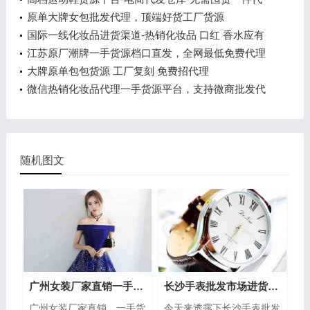
发
原单大牌女包批发代理，顶端好货工厂货源
国际一线化妆品进货渠道-热销化妆品 口红 香水应有
尽有
江苏原厂潮牌一手货源档口直发，全网最低免费代理
大牌原单包包货源 工厂复刻 免费招代理
微信热销化妆品代理一手货源平台，支持微商批发代
发
随机图文
广州女装厂家直销一手货源源头工厂-代理利润空间大
长沙手表批发市场进货渠道，专注名品手表一件代发
广州女装厂家直销，一手货
今天来透露下长沙手表批发