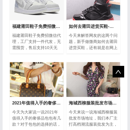
福建莆田鞋子免费招微信代理-无需囤货-靠谱商家
如何去莆田进货买鞋-在网上怎么联系莆田运动鞋批发商
福建莆田鞋子免费招微信代
今天来解答网友的这两个问
理，工厂支持一件代发，无
题，新手做微商如何去莆田
需囤货，售后支持10天无
进货买鞋，还有就是在网上
理由退换货，你做微商的靠
怎么联系莆田运动鞋批发
谱商家，主营时尚潮鞋，说
商，看到我们就不用在到处
到潮鞋，不知...
找答案了，我...
2021年值得入手的奢侈品包包有几款
海城西柳服装批发市场地址-联系电话-进货怎么样
今天为大家说一说2021年
今天来说一说海城西柳服装
值得入手的奢侈品包包有几
批发市场地址，我们本厂主
款？对于包包的选择的话，
打高档潮流服装批发为主，