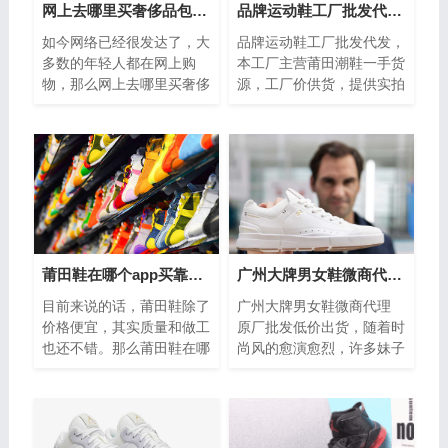
网上去哪里买奢侈品包包省钱，这个渠道你一定要知道
品牌运动鞋工厂批发代发-不收取任何手续费-支持退换
如今网络已经很发达了，大
品牌运动鞋工厂批发代发，
多数的年轻人都在网上购
本工厂主营莆田潮鞋一手货
物，那么网上去哪里买奢侈
源，工厂价供货，提供实拍
品包包省钱，这个渠道你一
图，不收取任何手续费，支
定要知道，朋友圈每天上
持退换，让你享受零风险创
新，款式多，实...
业，如今，...
莆田鞋在哪个app买靠谱，推荐比较好的五大网站给大家
广州大牌男女鞋微商代理 原厂批发低价出货
目前来说的话，莆田鞋除了
广州大牌男女鞋微商代理
价格便宜，其实质量和做工
原厂批发低价出货，随着时
也还不错。那么莆田鞋在哪
尚风的愈演愈烈，许多妹子
个app买靠谱？今天鞋达人
将关注点放在鞋履上。不仅
就来给家推荐莆田鞋比较好
要顾全舒适感，还要在颜值
的五大网站,...
方面满足她...