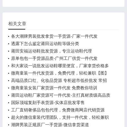
相关文章
各大潮牌男装批发拿货一手货源-厂家一件代发
透露下怎么鉴定莆田运动鞋等级分类
莆田安福运动鞋批发货源，专注运动鞋代理
原单包包一手货源品质-广州工厂供货一件代发
和大家说一说批发运动鞋哪里便宜，厂家拿货价格多
少
微商童装一件代发货源，免费代理，轻松兼职【图】
高端品质口红、化妆品货源 专柜超市低价批发 常招
代理
微商童装女装厂家货源一件代发 免费教你培训
莆田运动鞋厂家货源可一件代发-主打真材质级高品质
国际顶端复刻手表货源-实体店批发零售
工厂直销奢侈品包包代理，免费微商网店代销货源
超火的微信童装代理团队，支持一件代发，轻松兼职
潮牌男装正规原厂一手货源-微信拿货渠道