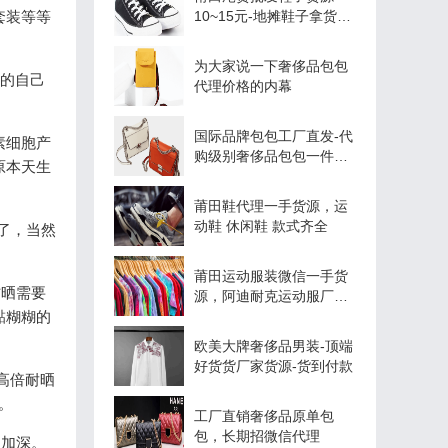
套装等等
10~15元-地摊鞋子拿货渠
道
为大家说一下奢侈品包包
里的自己
代理价格的内幕
国际品牌包包工厂直发-代
素细胞产
购级别奢侈品包包一件代
原本天生
发
莆田鞋代理一手货源，运
动鞋 休闲鞋 款式齐全
了，当然
莆田运动服装微信一手货
防晒需要
源，阿迪耐克运动服厂家
黏糊糊的
直销
欧美大牌奢侈品男装-顶端
好货货厂家货源-货到付款
高倍耐晒
街。
工厂直销奢侈品原单包
包，长期招微信代理
之加深。