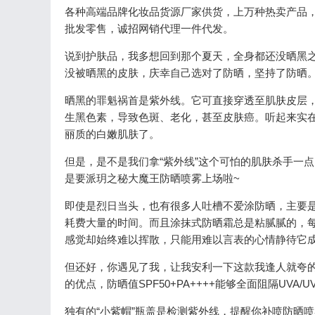
各种高端品牌化妆品货源厂家供货，上万种热卖产品
批发零售，诚招网销代理一件代发。
说到护肤品，我多想回到那个夏天，全身都还没晒黑
没被晒黑的皮肤，庆幸自己选对了防晒，坚持了防晒
晒黑的罪魁祸首是紫外线。它可直接穿透至肌肤皮层
生黑色素，导致色斑、老化，甚至皮肤癌。听起来实
丽质的白嫩肌肤了。
但是，是不是我们拿“紫外线”这个可怕的肌肤杀手一
是要派玥之秘大魔王防晒喷雾上场啦~
即使是烈日当头，也有很多人吐槽不爱涂防晒，主要是
耗费大量的时间。而且涂抹式防晒霜总是粘腻腻的，
感觉却始终难以挥散，只能用难以言表的心情静待它
但还好，你遇见了我，让我安利一下这款我逢人就夸的
的优点，防晒值SPF50+PA++++能够全面阻隔UV
独有的“小紫帽”瓶盖是检测紫外线，提醒你补喷防晒