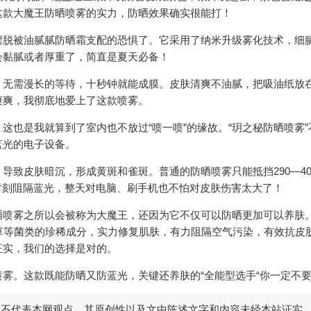
这款大魔王防晒喷雾的实力，防晒效果确实很能打！
摆脱被油腻腻防晒霜支配的恐惧了。它采用了纳米升级雾化技术，细
会黏腻或者厚重了，简直是夏天必备！
。无需漫长的等待，十秒钟就能成膜。皮肤清爽不油腻，把吸油纸放
爽爽，我彻底地爱上了这款喷雾。
这也是我就算到了室内也不放过“喷一喷”的缘故。“玥之秘防晒喷雾”
蓝光的电子设备。
致皮肤暗沉，形成黄斑和雀斑。普通的防晒喷雾只能抵挡290—40
m。时刻阻隔蓝光，整天对电脑、刷手机也不怕对皮肤伤害太大了！
晒喷雾之所以会被称为大魔王，还因为它不仅可以防晒更加可以养肤
草等菌类的珍稀成分，实力修复肌肤，有力阻隔空气污染，有效抗皮
证实，我们的选择是对的。
雾。这款既能防晒又防蓝光，关键还养肤的“全能型选手“你一定不
，不代表本网观点。其原创性以及文中陈述文字和内容未经本站证实