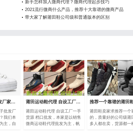
新手怎样加入微商代理？微商代理起步技巧
2021流行微商什么产品，推荐十大靠谱的微商产品
带大家了解莆田鞋公司级和普通版本的区别
科普下温州鞋子批发厂家直销批发市场在哪
莆田运动鞋代理 自设工厂一手货源 档口批发
子批发厂
莆田运动鞋代理 自设工厂一手
莆田鞋卖家求推荐一个
？我们本
货源 档口批发，本家是以销售
的，质量好的公司级莆
为主，自
微商运动鞋代理批发为主，帆
多人都在卖，货源都一
苍南，质
布鞋小白鞋女2019春百搭复古
莆田鞋代理商6年了，