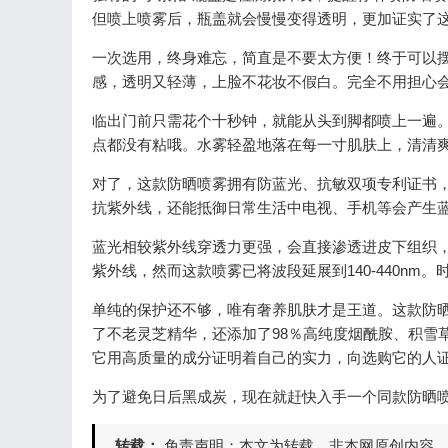
但喷上喷雾后，瓶盖就会慢慢变得透明，更加证实了
一次选用，终身难忘，简直是不要太方便！终于可以
感，透明又轻薄，上脸不花妆不假白。完全不用担心
临出门前只需花个十秒钟，就能从头到脚都喷上一遍
点都没有粘哦。水雾轻盈地落在每一寸肌肤上，清清
对了，这款防晒喷雾拥有防蓝光、抗敏双项专利证书，
抗紫外线，还能抵御日常生活中电视、手机等会产生
蓝光相较紫外线穿透力更强，会直接渗透进皮下组织，导
紫外线，然而这款喷雾已将波段延展到140-440n
单纯的保护还不够，唯有奢养肌肤才是王道。这款防
了不老灵芝精华，还添加了98％高纯度烟酰胺、积雪
它用高质量的成分证明着自己的实力，向选购它的人
为了避免日后黑成炭，现在就赶快入手一个同款防晒喷
转载：
免责声明：本文为转载，非本网原创内容