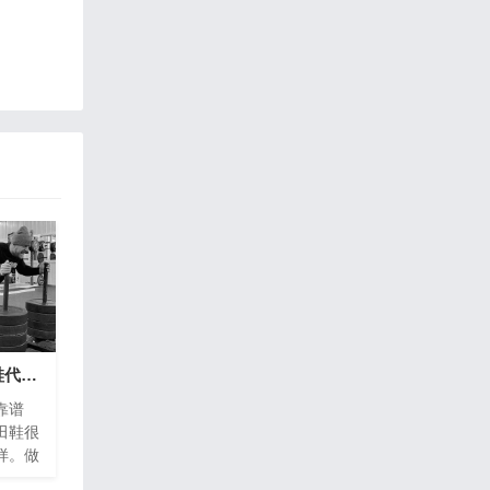
推荐一个靠谱的莆田鞋代理-6年实体档口代发-支持批发
靠谱
田鞋很
样。做
多少还