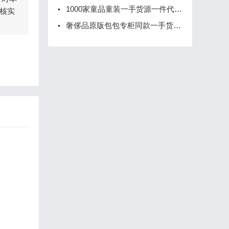
1000家童品童装一手货源一件代发，诚邀您加盟
核实
奢侈品原版包包专柜同款一手货源-超低价批发