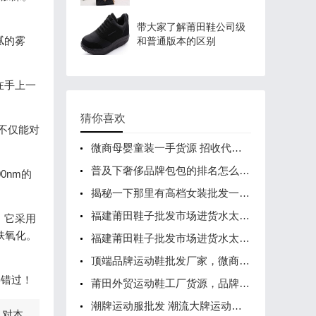
带大家了解莆田鞋公司级
腻的雾
和普通版本的区别
在手上一
猜你喜欢
不仅能对
微商母婴童装一手货源 招收代理一件代发
普及下奢侈品牌包包的排名怎么样？
0nm的
揭秘一下那里有高档女装批发一手货源
福建莆田鞋子批发市场进货水太深-今天终于知道原因了
。它采用
肤氧化。
福建莆田鞋子批发市场进货水太深-今天终于知道原因了
顶端品牌运动鞋批发厂家，微商无门槛，免费代理
要错过！
莆田外贸运动鞋工厂货源，品牌鞋业诚招代理
潮牌运动服批发 潮流大牌运动服代工厂货源 物美价廉
，对本