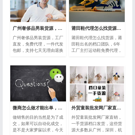
广州奢侈品男装货源，免费代理！
莆田鞋代理怎么找货源，莆田鞋出名的档口团队一件代发货
广州奢侈品男装货源，工厂
莆田鞋代理怎么找货源，莆
直发，免费代理，一件代发
田鞋出名的档口团队，6年
包邮，支持七天无理由退换
工厂主打运动鞋免费代理，
货！现如今，本司是销售潮
支持一件代发，零风险低价
牌男装为主，如今说起潮牌
供货。如今说起时尚的鞋
男装，穿衣...
子，对于运动...
微商怎么做才能出单，分享大咖快速出单的5大绝招
外贸童装批发网厂家直销 一手货源档口发货
做销售的目的当然是为了成
外贸童装批发网厂家直销，
交，如果可以自动化成交，
一手货源档口发货，这些货
是不是大家梦寐以求，今天
源大多数从广州，深圳，杭