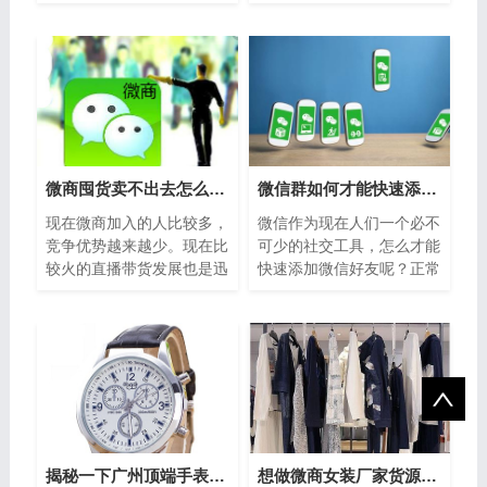
来给大家分享微商怎么做才
州等实体档口发货！都是供
能出单。真传一句话，说到
应现在实体和微商，都支持
成交，不管...
一件代发。...
微商囤货卖不出去怎么办，一分钟教会你快速出单
微信群如何才能快速添加微信好友
现在微商加入的人比较多，
微信作为现在人们一个必不
竞争优势越来越少。现在比
可少的社交工具，怎么才能
较火的直播带货发展也是迅
快速添加微信好友呢？正常
猛的狠，每日没时加入的人
的方法有：通讯录导入、摇
也是比较多，现在竞争优势
一摇、群聊、附近的人等
都是越来越...
等，不过这些...
揭秘一下广州顶端手表复刻厂家货源在哪里找
想做微商女装厂家货源都从哪里找的？求推荐？