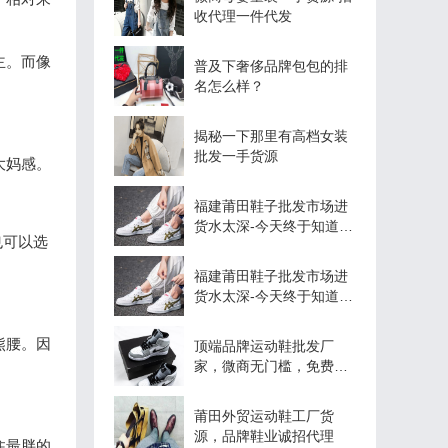
收代理一件代发
主。而像
普及下奢侈品牌包包的排
名怎么样？
揭秘一下那里有高档女装
批发一手货源
大妈感。
福建莆田鞋子批发市场进
货水太深-今天终于知道原
也可以选
因了
福建莆田鞋子批发市场进
货水太深-今天终于知道原
因了
熊腰。因
顶端品牌运动鞋批发厂
家，微商无门槛，免费代
理
莆田外贸运动鞋工厂货
源，品牌鞋业诚招代理
住最胖的