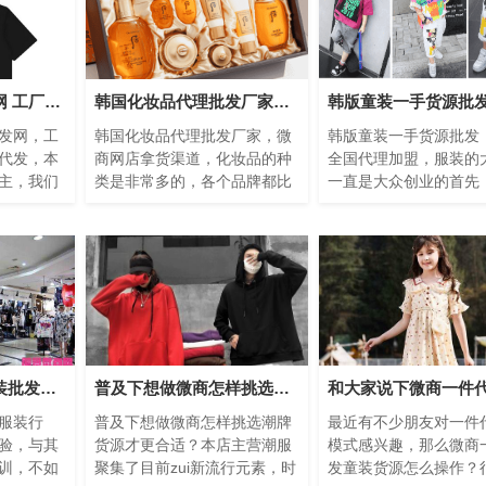
潮牌男装货源批发网 工厂直销 一件代发
韩国化妆品代理批发厂家，微商网店拿货渠道
发网，工
韩国化妆品代理批发厂家，微
韩版童装一手货源批发
代发，本
商网店拿货渠道，化妆品的种
全国代理加盟，服装的
主，我们
类是非常多的，各个品牌都比
一直是大众创业的首先
注简约休
较齐全，不管是你在乐天或者
说“人靠衣装马靠鞍”，
。用最
是明洞，买不到的，或者是
亮的衣服自然能够提高你的
能...
学会这些行话去服装批发市场就再也不怕被杀价
普及下想做微商怎样挑选潮牌货源才更合适
服装行
普及下想做微商怎样挑选潮牌
最近有不少朋友对一件
验，与其
货源才更合适？本店主营潮服
模式感兴趣，那么微商
训，不如
聚集了目前zui新流行元素，时
发童装货源怎么操作？