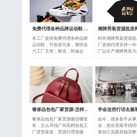
免费代理各种品牌运动鞋 可批发代发 欢迎合作
本工厂提供免费代理各种品牌
时尚潮牌男装货源批
运动鞋，可批发代发，莆田实
厂直销代理支持一件
力工厂主营：耐克，阿迪达
厂以生产潮牌男装为
斯，新百伦，万斯，匡威，彪
潮牌工作室是一家专
马，亚瑟士，等国际知名运动
闲商务为一体男装店
鞋...
好...
奢侈品包包厂家货源-怎样寻找包包工厂进货渠道
奢侈品包包厂家货源微信哪里
如今，很多新手从事
有，怎么寻找广州高档包包工
业，想在里面寻找经
厂进货渠道，货源代理加微
靠自己实践花钱买教